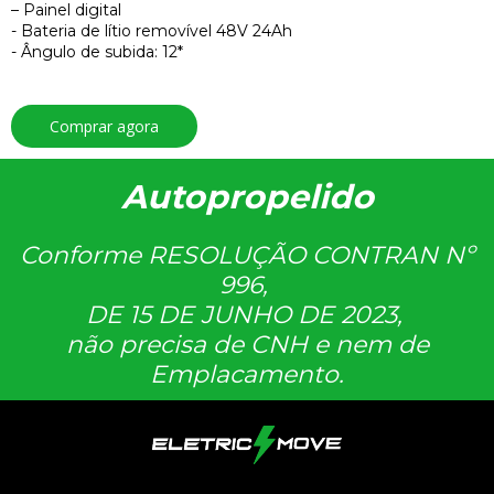
– Painel digital
- Bateria de lítio removível 48V 24Ah
- Ângulo de subida: 12*
Comprar agora
Autopropelido
Conforme RESOLUÇÃO CONTRAN Nº
996,
DE 15 DE JUNHO DE 2023,
não precisa de CNH e nem de
Emplacamento.