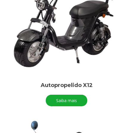
Autopropelido X12
Saiba mais