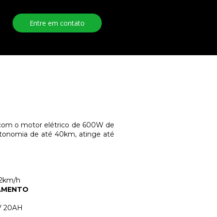
Entre em contato
com o motor elétrico de 600W de
tonomia de até 40km, atinge até
32km/h
CAMENTO
8V 20AH