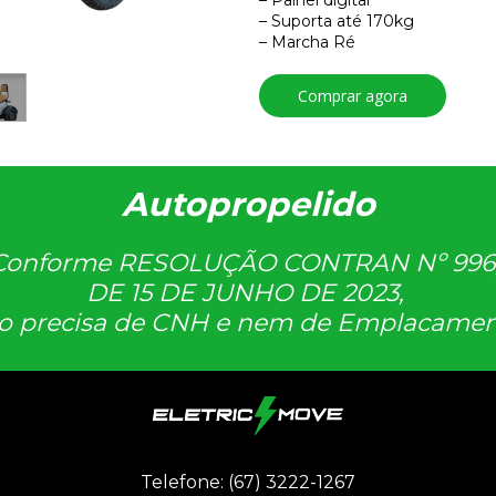
– Painel digital
– Suporta até 170kg
– Marcha Ré
Comprar agora
Autopropelido
Conforme RESOLUÇÃO CONTRAN Nº 996
DE 15 DE JUNHO DE 2023,
o precisa de CNH e nem de Emplacamen
Telefone: (67) 3222-1267