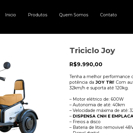
Inicio
Produtos
Quem Somos
Contato
Triciclo Joy
R$9.990,00
Tenha a melhor performance 
potência da
JOY TRI
! Com au
32km/h e suporta até 120kg.
– Motor elétrico de: 600W
– Autonomia de até: 40km
– Velocidade máxima de até: 
–
DISPENSA CNH E EMPLA
– Freios a disco
– Bateria de litio removivel 4