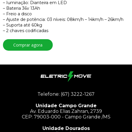
– Iuminação: Dianteira em LED
– Bateria 36v 13Ah
– Freio a disco
– Ajuste de potência: 03 níveis: 08km/h – 14km/h – 26km/h
– Suporta até 60kg
– 2 chaves codificadas
Comprar agora
Telefone: (67) 3222-1267
Unidade Campo Grande
Av. Eduardo Elias Zahran, 2739
CEP: 79003-000 - Campo Grande /MS
Unidade Dourados