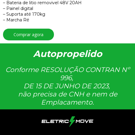
– Bateria de litio removivel 48V 20AH
– Painel digital
– Suporta até 170kg
– Marcha Ré
Comprar agora
Autopropelido
Conforme RESOLUÇÃO CONTRAN Nº
996,
DE 15 DE JUNHO DE 2023,
não precisa de CNH e nem de
Emplacamento.