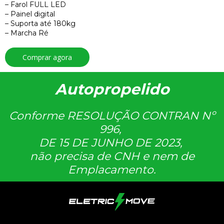
– Farol FULL LED
– Painel digital
– Suporta até 180kg
– Marcha Ré
Comprar agora
Autopropelido
Conforme RESOLUÇÃO CONTRAN Nº
996,
DE 15 DE JUNHO DE 2023,
não precisa de CNH e nem de
Emplacamento.