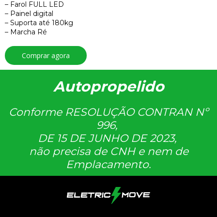
– Farol FULL LED
– Painel digital
– Suporta até 180kg
– Marcha Ré
Comprar agora
Autopropelido
Conforme RESOLUÇÃO CONTRAN Nº
996,
DE 15 DE JUNHO DE 2023,
não precisa de CNH e nem de
Emplacamento.