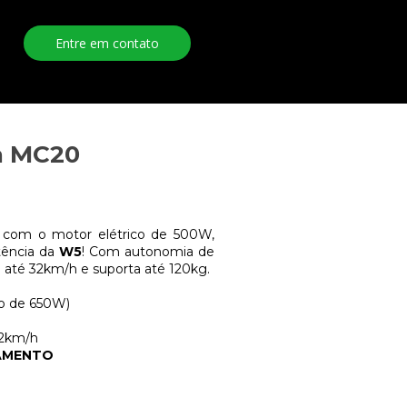
Entre em contato
ca MC20
 com o motor elétrico de 500W,
tência da
W5
! Com autonomia de
e até 32km/h e suporta até 120kg.
co de 650W)
32km/h
CAMENTO