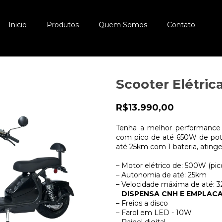
Inicio
Produtos
Quem Somos
Contato
Scooter Elétri
R$13.990,00
Tenha a melhor performance
com pico de até 650W de po
até 25km com 1 bateria, ating
– Motor elétrico de: 500W (pi
– Autonomia de até: 25km
– Velocidade máxima de até: 
–
DISPENSA CNH E EMPLA
– Freios a disco
– Farol em LED - 10W