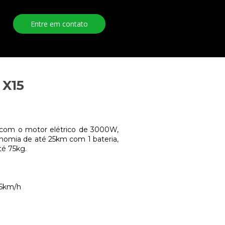
Entre em contato
 X15
com o motor elétrico de 3000W,
nomia de até 25km com 1 bateria,
té 75kg.
75km/h
)