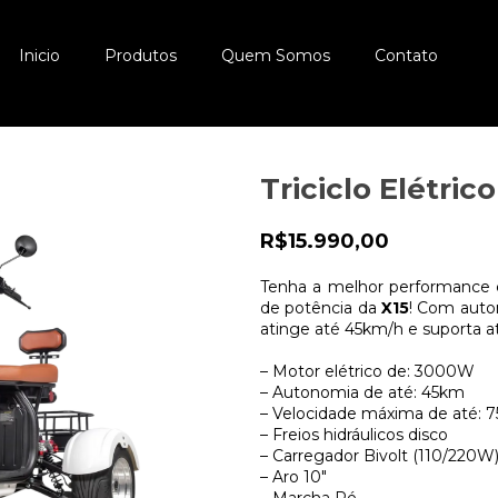
Inicio
Produtos
Quem Somos
Contato
Triciclo Elétrico
R$15.990,00
Tenha a melhor performance 
de potência da
X15
! Com auto
atinge até 45km/h e suporta a
– Motor elétrico de: 3000W
– Autonomia de até: 45km
– Velocidade máxima de até: 
– Freios hidráulicos disco
– Carregador Bivolt (110/220W
– Aro 10"