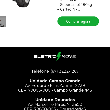
– Marcha Ré
– Suporta até 180kg
– Cartão NFC
Comprar agora
Telefone: (67) 3222-1267
Unidade Campo Grande
Av. Eduardo Elias Zahran, 2739
CEP: 79003-000 - Campo Grande /MS
Unidade Dourados
Av. Marcelino Píres, Nº 3600
CEP: 79830-903 - Dourados/MS